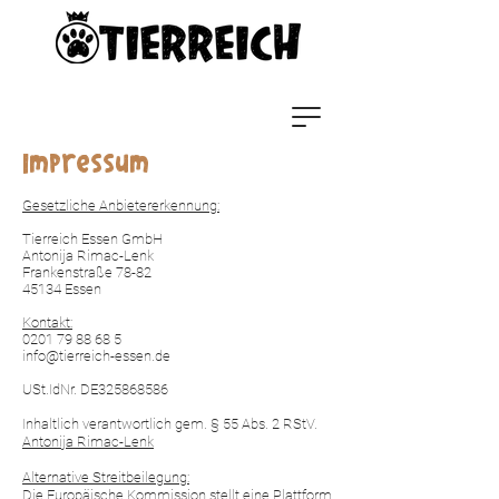
Impressum
Gesetzliche Anbietererkennung:
Tierreich Essen GmbH
Antonija Rimac-Lenk
Frankenstraße 78-82
45134 Essen
Kontakt:
0201 79 88 68 5
info@tierreich-essen.de
USt.IdNr. DE325868586
Inhaltlich verantwortlich gem. § 55 Abs. 2 RStV.
Antonija Rimac-Lenk
Alternative Streitbeilegung:
Die Europäische Kommission stellt eine Plattform