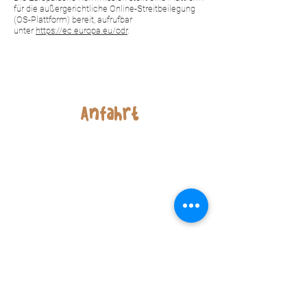
für die außergerichtliche Online-Streitbeilegung
(OS-Plattform) bereit, aufrufbar
unter
https://ec.europa.eu/odr
.
Anfahrt
Kontaktdaten